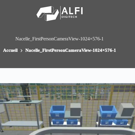
Passer
au
contenu
Nacelle_FirstPersonCameraView-1024×576-1
Accueil
Nacelle_FirstPersonCameraView-1024×576-1