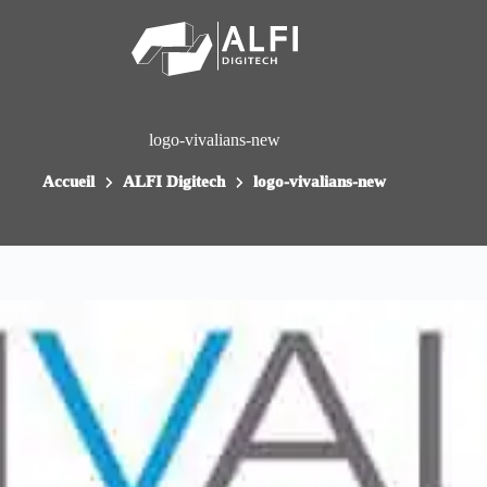
Passer
au
contenu
logo-vivalians-new
Accueil
ALFI Digitech
logo-vivalians-new