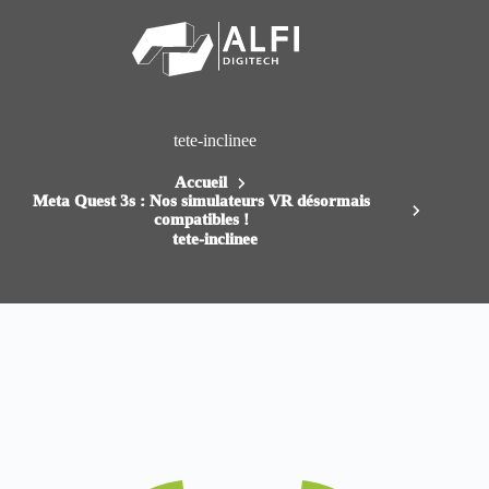
Passer
au
contenu
tete-inclinee
Accueil
Meta Quest 3s : Nos simulateurs VR désormais
compatibles !
tete-inclinee