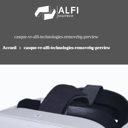
Passer
au
contenu
casque-vr-alfi-technologies-removebg-preview
Accueil
casque-vr-alfi-technologies-removebg-preview